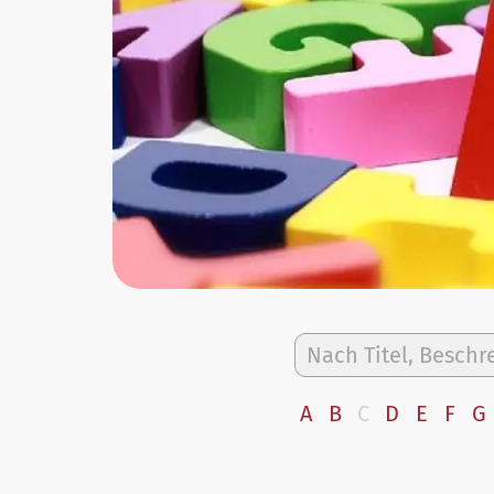
A
B
C
D
E
F
G