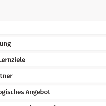
rung
Lernziele
tner
gisches Angebot