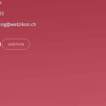
n
23
ng
w
tz
k
n
ch
LAGEPLAN