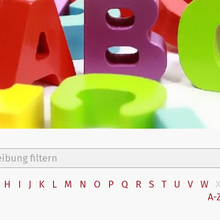
H
I
J
K
L
M
N
O
P
Q
R
S
T
U
V
W
A-