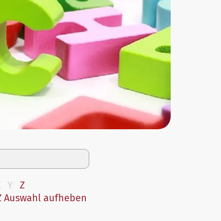
X
Y
Z
Z Auswahl aufheben