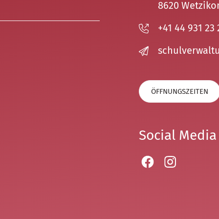
8620 Wetziko
+41 44 931 23 
sch
lv
rw
lt
ÖFFNUNGSZEITEN
Social Media