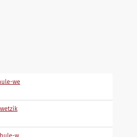
h
l
-w
-w
tz
k
ch
l
-w