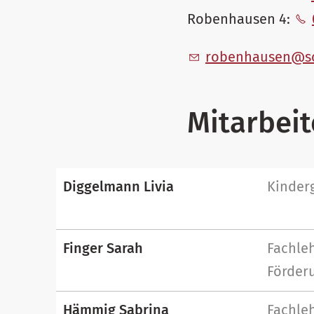
Robenhausen 4:
r
b
nh
s
n
s
Mitarbei
Diggelmann Livia
Kinder
Finger Sarah
Fachleh
Förderu
Hämmig Sabrina
Fachleh