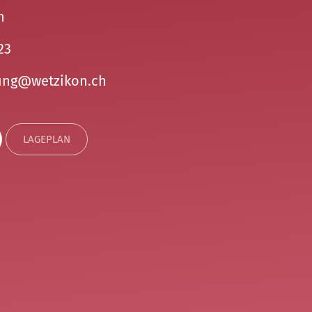
n
23
ng
w
tz
k
n
ch
LAGEPLAN