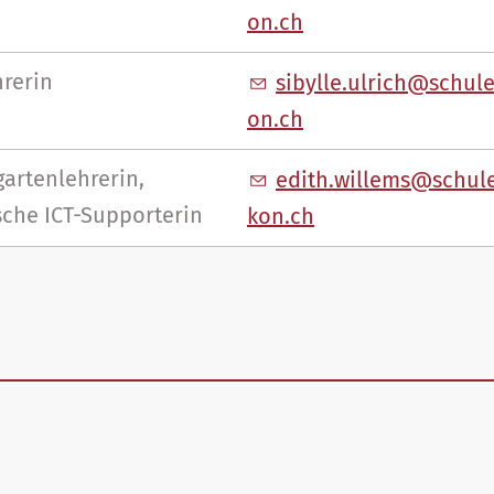
n
ch
hrerin
s
byll
lr
ch
sch
l
n
ch
artenlehrerin,
d
th
w
ll
ms
sch
l
sche ICT-Supporterin
k
n
ch