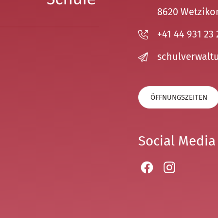
8620 Wetziko
+41 44 931 23 
sch
lv
rw
lt
ÖFFNUNGSZEITEN
Social Media