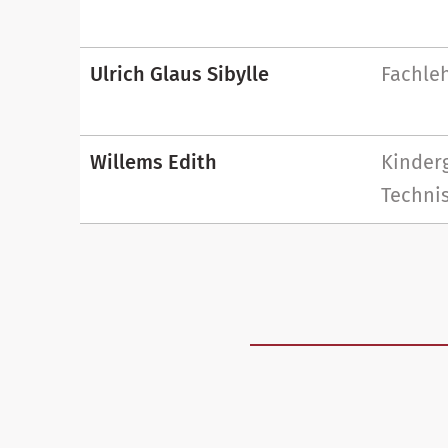
Ulrich Glaus Sibylle
Fachle
Willems Edith
Kinderg
Techni