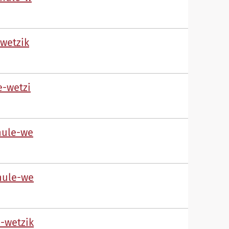
-w
tz
k
-w
tz
h
l
-w
h
l
-w
-w
tz
k