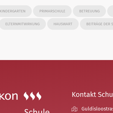
KINDERGARTEN
PRIMARSCHULE
BETREUUNG
ELTERNMITWIRKUNG
HAUSWART
BEITRÄGE DER
Kontakt Schu
Guldisloostra