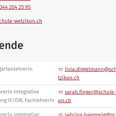
044 204 25 95
ch
l
-w
tz
k
n
ch
tende
gartenlehrerin
l
v
d
gg
lm
nn
sc
tz
k
n
ch
rerin Integrative
s
r
h
f
ng
r
sch
l
ng IF/ISR, Fachlehrerin
n
ch
rerin Integrative
s
br
n
h
mm
g
s