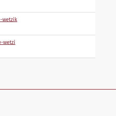
-w
tz
k
-w
tz