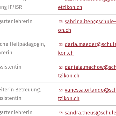
ng IF/ISR
tz
k
n
ch
gartenlehrerin
s
br
n
t
n
sch
l
n
ch
sche Heilpädagogin,
d
r
m
d
r
sch
l
hrerin
k
n
ch
sistentin
d
n
l
m
ch
w
sc
tz
k
n
ch
iterin Betreuung,
v
n
ss
rl
nd
sc
sistentin
tz
k
n
ch
gartenlehrerin
s
ndr
th
s
sch
l