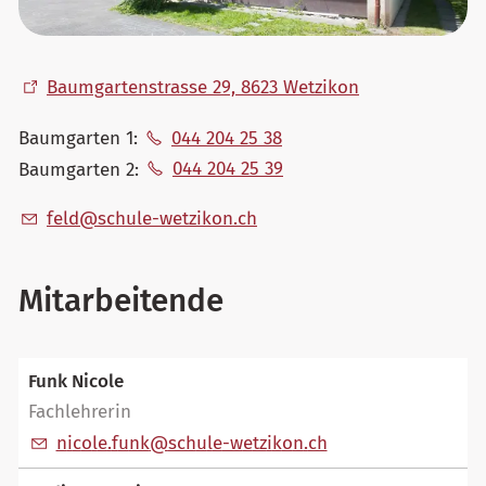
Baumgartenstrasse 29, 8623 Wetzikon
Baumgarten 1:
044 204 25 38
Baumgarten 2:
044 204 25 39
f
ld
sch
l
-w
tz
k
n
ch
Mitarbeitende
Funk Nicole
Fachlehrerin
n
c
l
f
nk
sch
l
-w
tz
k
n
ch