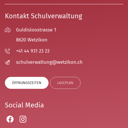
Kontakt Schulverwaltung
Guldisloostrasse 1
8620 Wetzikon
+41 44 931 23 23
sch
lv
rw
lt
ng
w
tz
k
n
ch
ÖFFNUNGSZEITEN
LAGEPLAN
Social Media