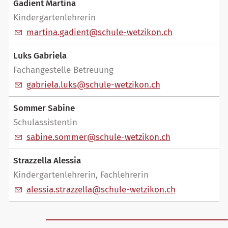
Gadient Martina
Kindergartenlehrerin
m
rt
n
g
d
nt
sch
l
-w
tz
k
n
ch
Luks Gabriela
Fachangestelle Betreuung
g
br
l
l
ks
sch
l
-w
tz
k
n
ch
Sommer Sabine
Schulassistentin
s
b
n
s
mm
r
sch
l
-w
tz
k
n
ch
Strazzella Alessia
Kindergartenlehrerin, Fachlehrerin
l
ss
str
zz
ll
sch
l
-w
tz
k
n
ch