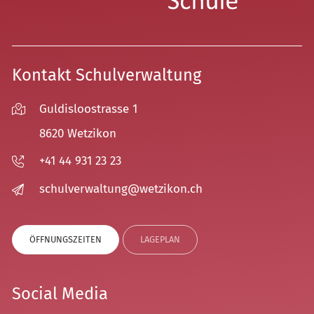
Kontakt Schulverwaltung
Guldisloostrasse 1
8620 Wetzikon
+41 44 931 23 23
sch
lv
rw
lt
ng
w
tz
k
n
ch
ÖFFNUNGSZEITEN
LAGEPLAN
Social Media