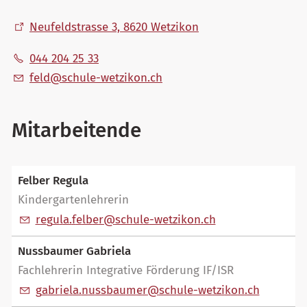
Neufeldstrasse 3, 8620 Wetzikon
044 204 25 33
f
ld
sch
l
-w
tz
k
n
ch
Mitarbeitende
Felber Regula
Kindergartenlehrerin
r
g
l
f
lb
r
sch
l
-w
tz
k
n
ch
Nussbaumer Gabriela
Fachlehrerin Integrative Förderung IF/ISR
g
br
l
n
ssb
m
r
sch
l
-w
tz
k
n
ch