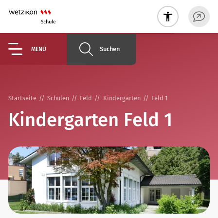
Suchen
MENÜ
Startseite
Schulen
Feld
Kindergarten
Feld 1
Kindergarten Feld 1