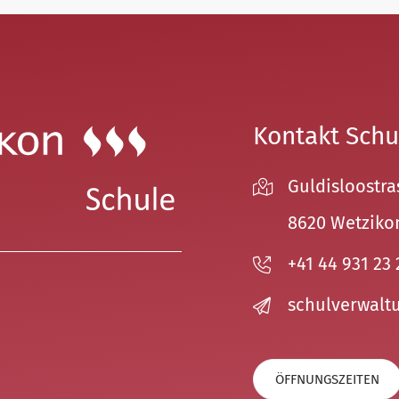
Kontakt Schu
Guldisloostra
8620 Wetziko
+41 44 931 23 
sch
lv
rw
lt
ÖFFNUNGSZEITEN