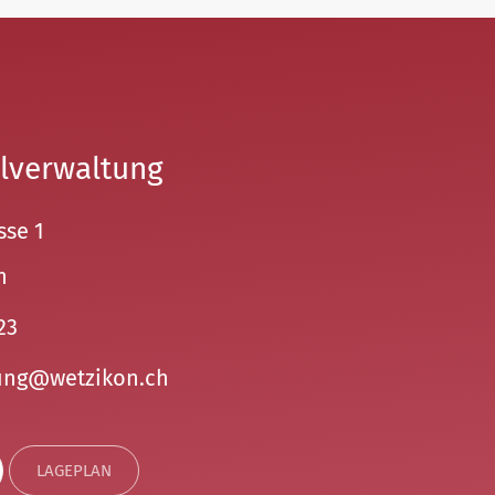
lverwaltung
sse 1
n
23
ng
w
tz
k
n
ch
LAGEPLAN