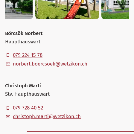
Börcsök Norbert
Haupthauswart
079 224 15 78
n
rb
rt
b
rcs
k
w
tz
k
n
ch
Christoph Marti
Stv. Haupthauswart
079 728 40 52
chr
st
ph
m
rt
w
tz
k
n
ch