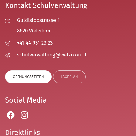
Kontakt Schulverwaltung
Guldisloostrasse 1
8620 Wetzikon
+41 44 931 23 23
sch
lv
rw
lt
ng
w
tz
k
n
ch
ÖFFNUNGSZEITEN
LAGEPLAN
Social Media
Direktlinks