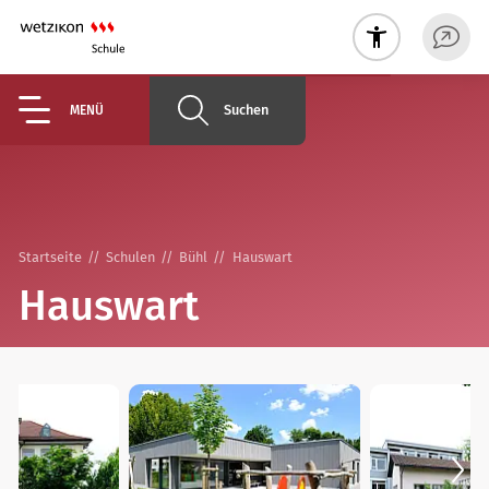
Suchen
MENÜ
Startseite
Schulen
Bühl
Hauswart
Hauswart