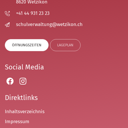
8620 Wetzikon
+41 44 931 23 23
sch
lv
rw
lt
ng
w
tz
k
n
ch
ÖFFNUNGSZEITEN
LAGEPLAN
Social Media
Direktlinks
Inhaltsverzeichnis
Impressum