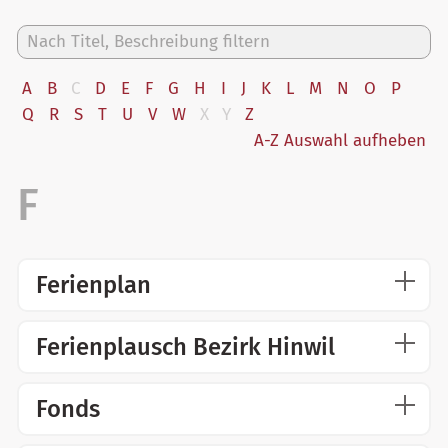
A
B
C
D
E
F
G
H
I
J
K
L
M
N
O
P
Q
R
S
T
U
V
W
X
Y
Z
A-Z Auswahl aufheben
Ferienplan
Ferienplausch Bezirk Hinwil
Fonds