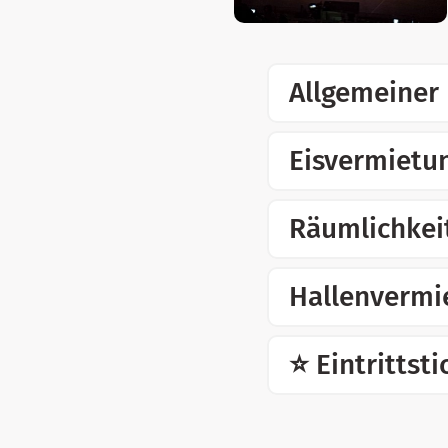
Allgemeiner 
Eisvermietu
Räumlichkei
Hallenvermi
⭐ Eintrittst