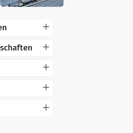
en
nschaften