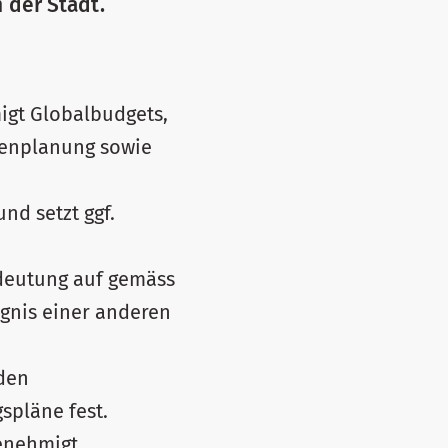
 der Stadt.
igt Globalbudgets,
benplanung sowie
nd setzt ggf.
edeutung auf gemäss
ugnis einer anderen
den
spläne fest.
genehmigt