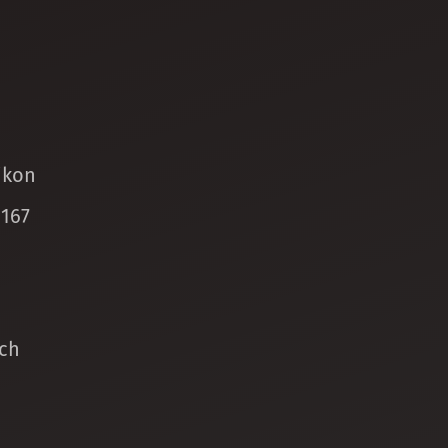
ikon
 167
ch