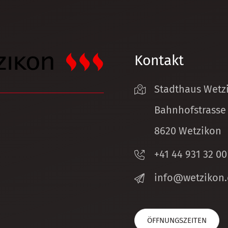
Kontakt
Stadthaus Wetz
Bahnhofstrasse
8620 Wetzikon
+41 44 931 32 00
nf
w
tz
k
n
ÖFFNUNGSZEITEN