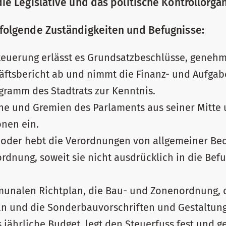
die Legislative und das politische Kontrollorgan
 folgende Zuständigkeiten und Befugnisse:
euerung erlässt es Grundsatzbeschlüsse, genehm
ftsbericht ab und nimmt die Finanz- und Aufga
gramm des Stadtrats zur Kenntnis.
ne und Gremien des Parlaments aus seiner Mitte u
nen ein.
rt oder hebt die Verordnungen von allgemeiner B
rdnung, soweit sie nicht ausdrücklich in die Bef
munalen Richtplan, die Bau- und Zonenordnung, 
an und die Sonderbauvorschriften und Gestaltung
s jährliche Budget, legt den Steuerfuss fest und 