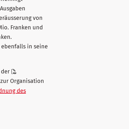
e Ausgaben
Veräusserung von
Mio. Franken und
nken.
ebenfalls in seine
8 der
zur Organisation
dnung des