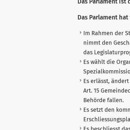
Das Parlament ist 
Das Parlament hat
Im Rahmen der St
nimmt den Geschä
das Legislaturpro
Es wählt die Orga
Spezialkommissio
Es erlässt, ände
Art. 15 Gemeindeo
Behörde fallen.
Es setzt den kom
Erschliessungspl
Es beschliesst da