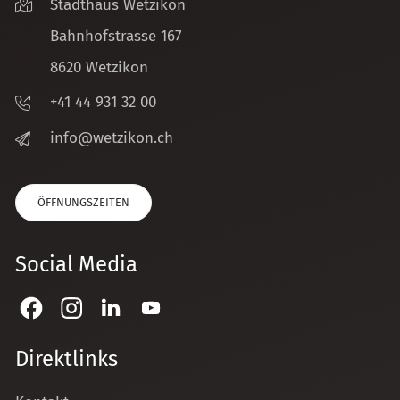
Stadthaus Wetzikon
Bahnhofstrasse 167
8620 Wetzikon
+41 44 931 32 00
nf
w
tz
k
n
ch
ÖFFNUNGSZEITEN
Social Media
Direktlinks