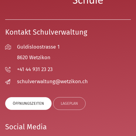
Kontakt Schulverwaltung
Guldisloostrasse 1
8620 Wetzikon
+41 44 931 23 23
sch
lv
rw
lt
ng
w
tz
k
n
ch
ÖFFNUNGSZEITEN
LAGEPLAN
Social Media