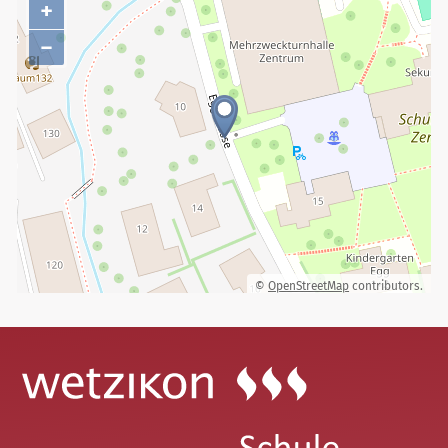
+
−
©
OpenStreetMap
contributors.